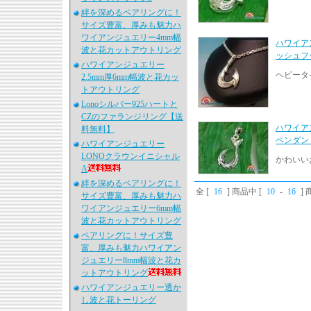
絆を深めるペアリングに！
サイズ豊富、厚みも魅力ハ
ワイアンジュエリー4mm幅
ハワイア
波と花カットアウトリング
ッシュフ
ハワイアンジュエリー
ヘビータ
2.5mm厚6mm幅波と花カッ
トアウトリング
Lonoシルバー925ハートと
CZのファランジリング【送
ハワイア
料無料】
ペンダン
ハワイアンジュエリー
LONOクラウンイニシャル
かわいい
A
絆を深めるペアリングに！
全 [
16
] 商品中 [
10
-
16
]
サイズ豊富、厚みも魅力ハ
ワイアンジュエリー6mm幅
波と花カットアウトリング
ペアリングに！サイズ豊
富、厚みも魅力ハワイアン
ジュエリー8mm幅波と花カ
ットアウトリング
ハワイアンジュエリー透か
し波と花トーリング