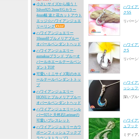
小さいサイズから揃う！
ハワイア
Silver925 2toneYGカラー
クSS
4mm幅 波と花カットアウト
エッジ☆ハワイアンジュエ
リバーシ
リーリング
ハワイアンジュエリー
10mm径プルメリアブルー
オパールペンダントヘッド
ハワイア
クS
ハワイアンジュエリー
aumakuaブランド ブルーオ
リバーシ
パールホエールテールペン
ダントTOP
可愛いミニサイズ彫のホエ
ールテールペンダントトッ
ハワイア
プ
ッシュフ
ハワイアンジュエリー
深いブル
HONUとプルメリアブルー
オパールペンダントヘッド
ハワイアンジュエリーシル
バー925と天然石Larimarの
可愛いブレスレット
ハワイア
ュフック
ハワイアンジュエリーカウ
ボーンフィッシュフックブ
ミディア
ラウンストラップ3