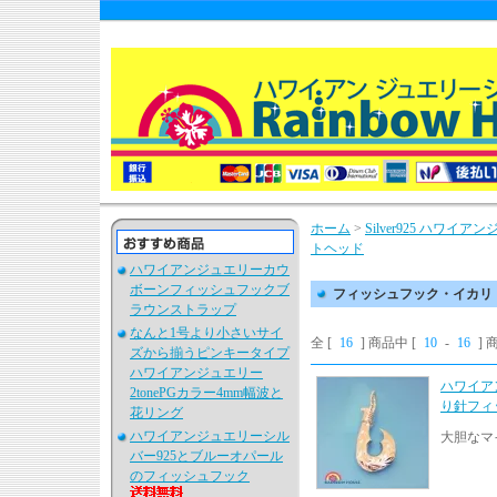
ホーム
>
Silver925 ハワ
トヘッド
ハワイアンジュエリーカウ
ボーンフィッシュフックブ
フィッシュフック・イカリ
ラウンストラップ
なんと1号より小さいサイ
全 [
16
] 商品中 [
10
-
16
]
ズから揃うピンキータイプ
ハワイアンジュエリー
ハワイア
2tonePGカラー4mm幅波と
り針フィ
花リング
ハワイアンジュエリーシル
大胆なマ
バー925とブルーオパール
のフィッシュフック