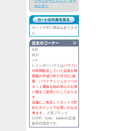
リーマネークリップ・キー
ホルダー
カートの中に商品はありませ
ん
名前
内川
メモ
レインボーハウスは
ハワイに
10年間駐在していた店長が帰
国後の平成11年11月1日に創
業。ハワイアンジュエリーの
ネット通販を始め安心のお買
い物をご提供いたしておりま
す。
店舗にご来店してネットで貯
めたポイントでお買いのも出
来ます。
人気ブランド
LONO・hoku・kahikoの正規
販売代理店です。