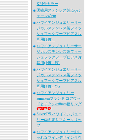
K24金カラー
医療用ステンレス製Ropeチ
ェーン40cm
ハワイアンジュエリーサー
ジカルステンレス製フィッ
シュフックフープピアス片
耳用(1個）
ハワイアンジュエリーサー
ジカルステンレス製フィッ
シュフックフープピアス片
耳用(1個）PG
ハワイアンジュエリーサー
ジカルステンレス製フィッ
シュフックフープピアス片
耳用(1個）YG
ハワイアンジュエリー
aumakuaブランド コアウッ
ドとチタンの8mm幅リング
Silver925 ハワイアンジュエ
リー両面彫りマネークリッ
プ
ハワイアンジュエリーおし
ゃれなマイレデザインラウ