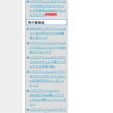
ハワイアンジュエリーシル
バー925ロジウムコーティ
ング天然石Larimarのプルメ
リアピアス
Silver925 ハワイアンジュエ
リー2tonePGカラー6mm幅
波と花リング
ハワイアンジュエリーシル
バー925スリーカラー10mm
径CZプルメリア
ハワイアンジュエリーサー
ジカルステンレス製フープ
ピアス片耳用(1個）
ハワイアンジュエリーアバ
ロニサーフボードとシルバ
ー925HONUのペンダント
トップ
ハワイアンジュエリー
Silver925 10mm幅ハワイア
ンキルト柄キューブペンダ
ント
ハワイアンジュエリータツ