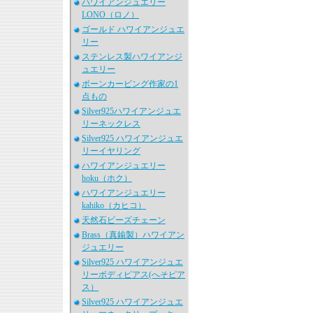
ハワイアンジュエリー
LONO（ロノ）
ゴールド ハワイアンジュエ
リー
ステンレス製ハワイアンジ
ュエリー
ボーンカービング作家の1
点もの
Silver925ハワイアンジュエ
リーネックレス
Silver925 ハワイアンジュエ
リーイヤリング
ハワイアンジュエリー
hoku（ホク）
ハワイアンジュエリー
kahiko（カヒコ）
天然石ビーズチェーン
Brass（真鍮製）ハワイアン
ジュエリー
Silver925 ハワイアンジュエ
リーボディピアス(へそピア
ス）
Silver925 ハワイアンジュエ