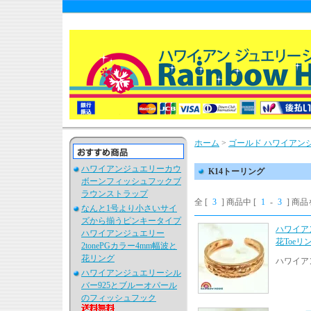
ホーム
>
ゴールド ハワイアン
ハワイアンジュエリーカウ
K14トーリング
ボーンフィッシュフックブ
ラウンストラップ
全 [
3
] 商品中 [
1
-
3
] 商
なんと1号より小さいサイ
ズから揃うピンキータイプ
ハワイア
ハワイアンジュエリー
花Toeリ
2tonePGカラー4mm幅波と
花リング
ハワイア
ハワイアンジュエリーシル
バー925とブルーオパール
のフィッシュフック