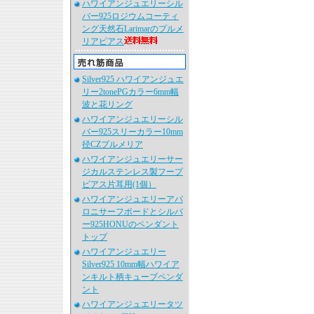
ハワイアンジュエリーシル
バー925ロジウムコーティ
ング天然石Larimarのプルメ
リアピアス
Silver925 ハワイアンジュエ
リー2tonePGカラー6mm幅
波と花リング
ハワイアンジュエリーシル
バー925スリーカラー10mm
径CZプルメリア
ハワイアンジュエリーサー
ジカルステンレス製フープ
ピアス片耳用(1個）
ハワイアンジュエリーアバ
ロニサーフボードとシルバ
ー925HONUのペンダント
トップ
ハワイアンジュエリー
Silver925 10mm幅ハワイア
ンキルト柄キューブペンダ
ント
ハワイアンジュエリータツ