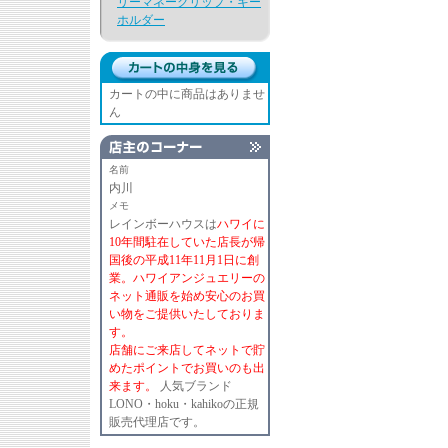
リーマネークリップ・キー
ホルダー
カートの中に商品はありませ
ん
名前
内川
メモ
レインボーハウスは
ハワイに
10年間駐在していた店長が帰
国後の平成11年11月1日に創
業。ハワイアンジュエリーの
ネット通販を始め安心のお買
い物をご提供いたしておりま
す。
店舗にご来店してネットで貯
めたポイントでお買いのも出
来ます。
人気ブランド
LONO・hoku・kahikoの正規
販売代理店です。