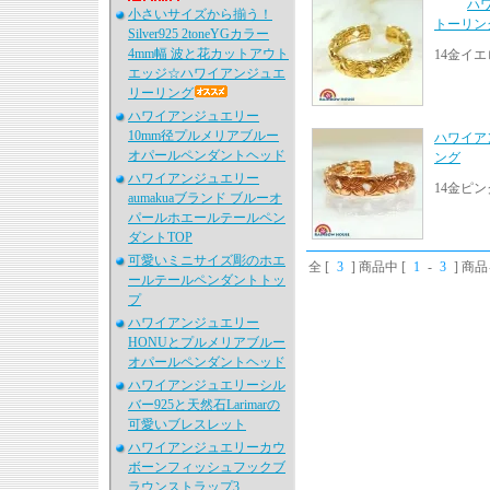
ハ
小さいサイズから揃う！
トーリン
Silver925 2toneYGカラー
4mm幅 波と花カットアウト
14金イ
エッジ☆ハワイアンジュエ
リーリング
ハワイアンジュエリー
10mm径プルメリアブルー
ハワイア
オパールペンダントヘッド
ング
ハワイアンジュエリー
14金ピ
aumakuaブランド ブルーオ
パールホエールテールペン
ダントTOP
可愛いミニサイズ彫のホエ
全 [
3
] 商品中 [
1
-
3
] 商
ールテールペンダントトッ
プ
ハワイアンジュエリー
HONUとプルメリアブルー
オパールペンダントヘッド
ハワイアンジュエリーシル
バー925と天然石Larimarの
可愛いブレスレット
ハワイアンジュエリーカウ
ボーンフィッシュフックブ
ラウンストラップ3