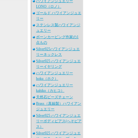
ハワイアンジュエリー
LONO（ロノ）
ゴールド ハワイアンジュエ
リー
ステンレス製ハワイアンジ
ュエリー
ボーンカービング作家の1
点もの
Silver925ハワイアンジュエ
リーネックレス
Silver925 ハワイアンジュエ
リーイヤリング
ハワイアンジュエリー
hoku（ホク）
ハワイアンジュエリー
kahiko（カヒコ）
天然石ビーズチェーン
Brass（真鍮製）ハワイアン
ジュエリー
Silver925 ハワイアンジュエ
リーボディピアス(へそピア
ス）
Silver925 ハワイアンジュエ