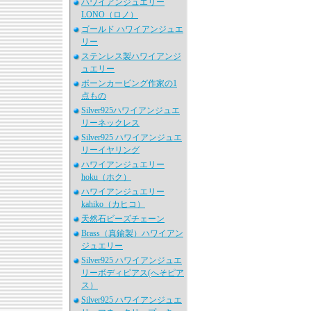
ハワイアンジュエリー
LONO（ロノ）
ゴールド ハワイアンジュエ
リー
ステンレス製ハワイアンジ
ュエリー
ボーンカービング作家の1
点もの
Silver925ハワイアンジュエ
リーネックレス
Silver925 ハワイアンジュエ
リーイヤリング
ハワイアンジュエリー
hoku（ホク）
ハワイアンジュエリー
kahiko（カヒコ）
天然石ビーズチェーン
Brass（真鍮製）ハワイアン
ジュエリー
Silver925 ハワイアンジュエ
リーボディピアス(へそピア
ス）
Silver925 ハワイアンジュエ