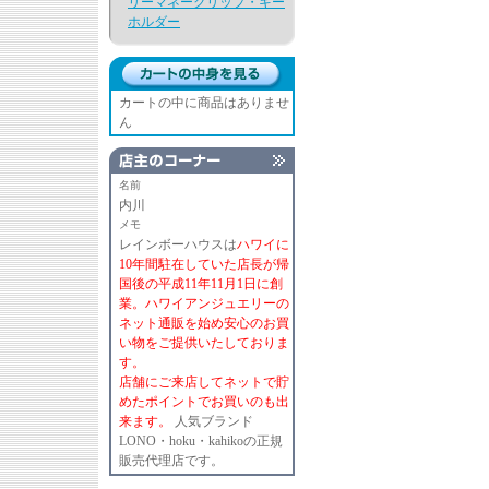
リーマネークリップ・キー
ホルダー
カートの中に商品はありませ
ん
名前
内川
メモ
レインボーハウスは
ハワイに
10年間駐在していた店長が帰
国後の平成11年11月1日に創
業。ハワイアンジュエリーの
ネット通販を始め安心のお買
い物をご提供いたしておりま
す。
店舗にご来店してネットで貯
めたポイントでお買いのも出
来ます。
人気ブランド
LONO・hoku・kahikoの正規
販売代理店です。