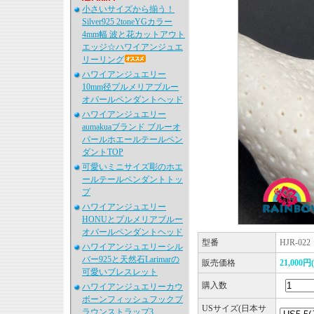
小さいサイズから揃う！
Silver925 2toneYGカラー
4mm幅 波と花カットアウト
エッジ☆ハワイアンジュエ
リーリング
ハワイアンジュエリー
10mm径プルメリアブルー
オパールペンダントヘッド
ハワイアンジュエリー
aumakuaブランド ブルーオ
パールホエールテールペン
ダントTOP
可愛いミニサイズ彫のホエ
ールテールペンダントトッ
プ
ハワイアンジュエリー
HONUとプルメリアブルー
オパールペンダントヘッド
型番
HJR-022
ハワイアンジュエリーシル
バー925と天然石Larimarの
販売価格
21,000円
可愛いブレスレット
購入数
ハワイアンジュエリーカウ
ボーンフィッシュフックブ
USサイズ(日本サ
ラウンストラップ3