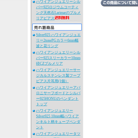
ハワイアンジュエリーシル
バー925ロジウムコーティ
ング天然石Larimarのプルメ
リアピアス
Silver925 ハワイアンジュエ
リー2tonePGカラー6mm幅
波と花リング
ハワイアンジュエリーシル
バー925スリーカラー10mm
径CZプルメリア
ハワイアンジュエリーサー
ジカルステンレス製フープ
ピアス片耳用(1個）
ハワイアンジュエリーアバ
ロニサーフボードとシルバ
ー925HONUのペンダント
トップ
ハワイアンジュエリー
Silver925 10mm幅ハワイア
ンキルト柄キューブペンダ
ント
ハワイアンジュエリータツ