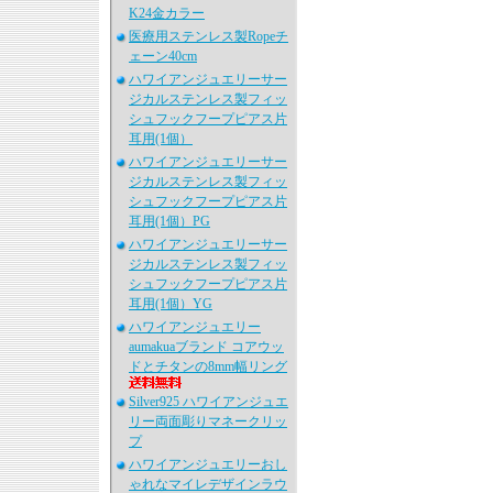
K24金カラー
医療用ステンレス製Ropeチ
ェーン40cm
ハワイアンジュエリーサー
ジカルステンレス製フィッ
シュフックフープピアス片
耳用(1個）
ハワイアンジュエリーサー
ジカルステンレス製フィッ
シュフックフープピアス片
耳用(1個）PG
ハワイアンジュエリーサー
ジカルステンレス製フィッ
シュフックフープピアス片
耳用(1個）YG
ハワイアンジュエリー
aumakuaブランド コアウッ
ドとチタンの8mm幅リング
Silver925 ハワイアンジュエ
リー両面彫りマネークリッ
プ
ハワイアンジュエリーおし
ゃれなマイレデザインラウ