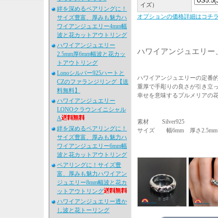
イズ）
絆を深めるペアリングに！
オプションの価格詳細はコチ
サイズ豊富、厚みも魅力ハ
ワイアンジュエリー4mm幅
波と花カットアウトリング
ハワイアンジュエリー
ハワイアンジュエリー
2.5mm厚6mm幅波と花カッ
トアウトリング
Lonoシルバー925ハートと
ハワイアンジュエリーの定番
CZのファランジリング【送
重厚で手彫りの良さが引き立
料無料】
幸せを意味するプルメリアの
ハワイアンジュエリー
LONOクラウンイニシャル
A
素材 Silver925
絆を深めるペアリングに！
サイズ 幅6mm 厚さ2.5mm
サイズ豊富、厚みも魅力ハ
ワイアンジュエリー6mm幅
波と花カットアウトリング
ペアリングに！サイズ豊
富、厚みも魅力ハワイアン
ジュエリー8mm幅波と花カ
ットアウトリング
ハワイアンジュエリー透か
し波と花トーリング