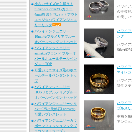
小さいサイズから揃う！
ハワイア
Silver925 2toneYGカラー
久性抜群
4mm幅 波と花カットアウト
の美しい
エッジ☆ハワイアンジュエ
リーリング
ハワイア
ハワイアンジュエリー
ング
10mm径プルメリアブルー
オパールペンダントヘッド
ハワイア
ハワイアンジュエリー
Silver
aumakuaブランド ブルーオ
パールホエールテールペン
ダントTOP
ハワイア
可愛いミニサイズ彫のホエ
マイレカ
ールテールペンダントトッ
ハワイア
プ
316L
ハワイアンジュエリー
HONUとプルメリアブルー
オパールペンダントヘッド
ハワイア
ハワイアンジュエリーシル
プルメリ
バー925と天然石Larimarの
可愛いブレスレット
幸福を象
ハワイアンジュエリーカウ
アンジュ
ボーンフィッシュフックブ
ラウンストラップ3