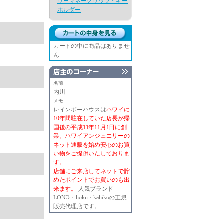
リーマネークリップ・キー
ホルダー
カートの中に商品はありませ
ん
名前
内川
メモ
レインボーハウスは
ハワイに
10年間駐在していた店長が帰
国後の平成11年11月1日に創
業。ハワイアンジュエリーの
ネット通販を始め安心のお買
い物をご提供いたしておりま
す。
店舗にご来店してネットで貯
めたポイントでお買いのも出
来ます。
人気ブランド
LONO・hoku・kahikoの正規
販売代理店です。