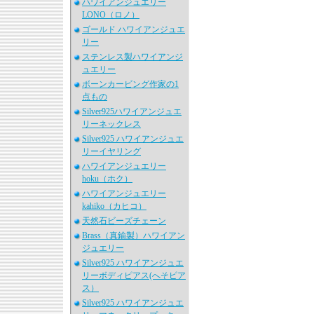
ハワイアンジュエリー
LONO（ロノ）
ゴールド ハワイアンジュエ
リー
ステンレス製ハワイアンジ
ュエリー
ボーンカービング作家の1
点もの
Silver925ハワイアンジュエ
リーネックレス
Silver925 ハワイアンジュエ
リーイヤリング
ハワイアンジュエリー
hoku（ホク）
ハワイアンジュエリー
kahiko（カヒコ）
天然石ビーズチェーン
Brass（真鍮製）ハワイアン
ジュエリー
Silver925 ハワイアンジュエ
リーボディピアス(へそピア
ス）
Silver925 ハワイアンジュエ