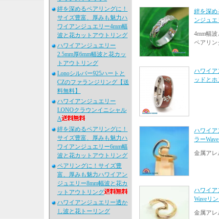
絆を深めるペアリングに！
絆を深め
サイズ豊富、厚みも魅力ハ
ンジュエ
ワイアンジュエリー4mm幅
4mm幅
波と花カットアウトリング
ペアリング
ハワイアンジュエリー
2.5mm厚6mm幅波と花カッ
トアウトリング
ハワイア
Lonoシルバー925ハートと
ッドとホ
CZのファランジリング【送
料無料】
ハワイアンジュエリー
LONOクラウンイニシャル
A
絆を深めるペアリングに！
ハワイア
サイズ豊富、厚みも魅力ハ
ラーWav
ワイアンジュエリー6mm幅
金属アレ
波と花カットアウトリング
ペアリングに！サイズ豊
富、厚みも魅力ハワイアン
ジュエリー8mm幅波と花カ
ハワイア
ットアウトリング
Waveリ
ハワイアンジュエリー透か
し波と花トーリング
金属アレ