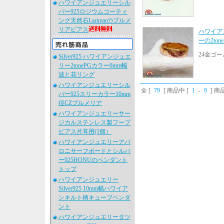
ハワイアンジュエリーシル
バー925ロジウムコーティ
ング天然石Larimarのプルメ
リアピアス
ハワイア
ーの2to
24金ゴ
Silver925 ハワイアンジュエ
リー2tonePGカラー6mm幅
波と花リング
ハワイアンジュエリーシル
全 [
79
] 商品中 [
1
-
9
] 
バー925スリーカラー10mm
径CZプルメリア
ハワイアンジュエリーサー
ジカルステンレス製フープ
ピアス片耳用(1個）
ハワイアンジュエリーアバ
ロニサーフボードとシルバ
ー925HONUのペンダント
トップ
ハワイアンジュエリー
Silver925 10mm幅ハワイア
ンキルト柄キューブペンダ
ント
ハワイアンジュエリータツ