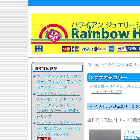
ホーム
>
ハワイアンジュエリ
ハワイアンジュエリーカウ
ボーンフィッシュフックブ
チタン製ハワイアン
ステン
ラウンストラップ
ジュエリーリング
なんと1号より小さいサイ
ズから揃うピンキータイプ
ハワイアンジュエリー
ハワイアンジュエリーリン
2tonePGカラー4mm幅波と
花リング
全 [
79
] 商品中 [
1
-
9
] 
ハワイアンジュエリーシル
バー925とブルーオパール
ハワイア
のフィッシュフック
HONU