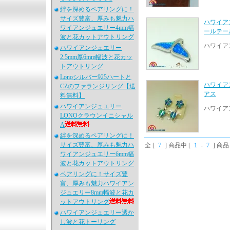
絆を深めるペアリングに！
サイズ豊富、厚みも魅力ハ
ハワイアン
ワイアンジュエリー4mm幅
ールテー
波と花カットアウトリング
ハワイアン
ハワイアンジュエリー
2.5mm厚6mm幅波と花カッ
トアウトリング
Lonoシルバー925ハートと
ハワイア
CZのファランジリング【送
アス
料無料】
ハワイアンジュエリー
ハワイア
LONOクラウンイニシャル
A
絆を深めるペアリングに！
サイズ豊富、厚みも魅力ハ
全 [
7
] 商品中 [
1
-
7
] 商
ワイアンジュエリー6mm幅
波と花カットアウトリング
ペアリングに！サイズ豊
富、厚みも魅力ハワイアン
ジュエリー8mm幅波と花カ
ットアウトリング
ハワイアンジュエリー透か
し波と花トーリング