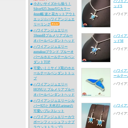
ハワイア
小さいサイズから揃う！
ッドS
Silver925 2toneYGカラー
4mm幅 波と花カットアウト
ハワイア
エッジ☆ハワイアンジュエ
リーリング
ハワイアンジュエリー
10mm径プルメリアブルー
ハワイア
オパールペンダントヘッド
ッドM
ハワイアンジュエリー
ハワイア
aumakuaブランド ブルーオ
パールホエールテールペン
ダントTOP
可愛いミニサイズ彫のホエ
ハワイアン
ールテールペンダントトッ
ールテー
プ
ハワイアン
ハワイアンジュエリー
HONUとプルメリアブルー
オパールペンダントヘッド
ハワイアンジュエリーシル
ハワイア
バー925と天然石Larimarの
可愛いブレスレット
ハワイア
ハワイアンジュエリーカウ
ボーンフィッシュフックブ
ラウンストラップ3