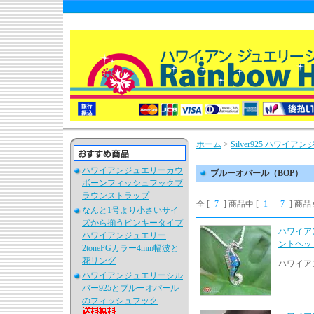
ホーム
>
Silver925 ハワ
ハワイアンジュエリーカウ
ブルーオパール（BOP）
ボーンフィッシュフックブ
ラウンストラップ
全 [
7
] 商品中 [
1
-
7
] 商
なんと1号より小さいサイ
ズから揃うピンキータイプ
ハワイア
ハワイアンジュエリー
ントヘッ
2tonePGカラー4mm幅波と
花リング
ハワイア
ハワイアンジュエリーシル
バー925とブルーオパール
のフィッシュフック