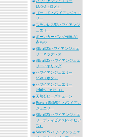
ハワイアンジュエリー
LONO（ロノ）
ゴールド ハワイアンジュエ
リー
ステンレス製ハワイアンジ
ュエリー
ボーンカービング作家の1
点もの
Silver925ハワイアンジュエ
リーネックレス
Silver925 ハワイアンジュエ
リーイヤリング
ハワイアンジュエリー
hoku（ホク）
ハワイアンジュエリー
kahiko（カヒコ）
天然石ビーズチェーン
Brass（真鍮製）ハワイアン
ジュエリー
Silver925 ハワイアンジュエ
リーボディピアス(へそピア
ス）
Silver925 ハワイアンジュエ