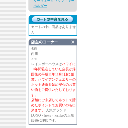
リーマネークリップ・キー
ホルダー
カートの中に商品はありませ
ん
名前
内川
メモ
レインボーハウスは
ハワイに
10年間駐在していた店長が帰
国後の平成11年11月1日に創
業。ハワイアンジュエリーの
ネット通販を始め安心のお買
い物をご提供いたしておりま
す。
店舗にご来店してネットで貯
めたポイントでお買いのも出
来ます。
人気ブランド
LONO・hoku・kahikoの正規
販売代理店です。