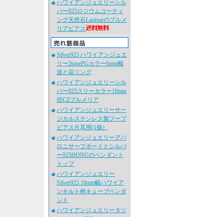
ハワイアンジュエリーシル
バー925ロジウムコーティ
ング天然石Larimarのプルメ
リアピアス
Silver925 ハワイアンジュエ
リー2tonePGカラー6mm幅
波と花リング
ハワイアンジュエリーシル
バー925スリーカラー10mm
径CZプルメリア
ハワイアンジュエリーサー
ジカルステンレス製フープ
ピアス片耳用(1個）
ハワイアンジュエリーアバ
ロニサーフボードとシルバ
ー925HONUのペンダント
トップ
ハワイアンジュエリー
Silver925 10mm幅ハワイア
ンキルト柄キューブペンダ
ント
ハワイアンジュエリータツ