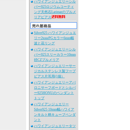
ハワイアンジュエリーシル
バー925ロジウムコーティ
ング天然石Larimarのプルメ
リアピアス
Silver925 ハワイアンジュエ
リー2tonePGカラー6mm幅
波と花リング
ハワイアンジュエリーシル
バー925スリーカラー10mm
径CZプルメリア
ハワイアンジュエリーサー
ジカルステンレス製フープ
ピアス片耳用(1個）
ハワイアンジュエリーアバ
ロニサーフボードとシルバ
ー925HONUのペンダント
トップ
ハワイアンジュエリー
Silver925 10mm幅ハワイア
ンキルト柄キューブペンダ
ント
ハワイアンジュエリータツ