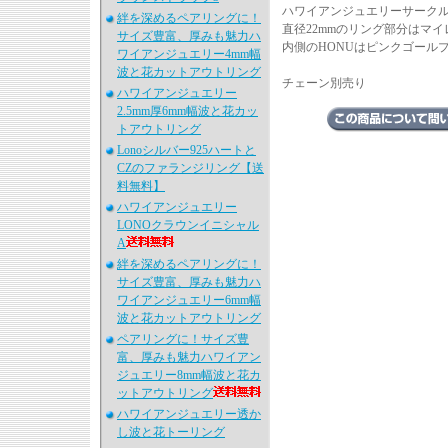
ハワイアンジュエリーサークル
絆を深めるペアリングに！
直径22mmのリング部分はマ
サイズ豊富、厚みも魅力ハ
内側のHONUはピンクゴール
ワイアンジュエリー4mm幅
波と花カットアウトリング
チェーン別売り
ハワイアンジュエリー
2.5mm厚6mm幅波と花カッ
トアウトリング
Lonoシルバー925ハートと
CZのファランジリング【送
料無料】
ハワイアンジュエリー
LONOクラウンイニシャル
A
絆を深めるペアリングに！
サイズ豊富、厚みも魅力ハ
ワイアンジュエリー6mm幅
波と花カットアウトリング
ペアリングに！サイズ豊
富、厚みも魅力ハワイアン
ジュエリー8mm幅波と花カ
ットアウトリング
ハワイアンジュエリー透か
し波と花トーリング