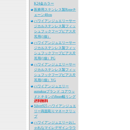
K24金カラー
医療用ステンレス製Ropeチ
ェーン40cm
ハワイアンジュエリーサー
ジカルステンレス製フィッ
シュフックフープピアス片
耳用(1個）
ハワイアンジュエリーサー
ジカルステンレス製フィッ
シュフックフープピアス片
耳用(1個）PG
ハワイアンジュエリーサー
ジカルステンレス製フィッ
シュフックフープピアス片
耳用(1個）YG
ハワイアンジュエリー
aumakuaブランド コアウッ
ドとチタンの8mm幅リング
Silver925 ハワイアンジュエ
リー両面彫りマネークリッ
プ
ハワイアンジュエリーおし
ゃれなマイレデザインラウ