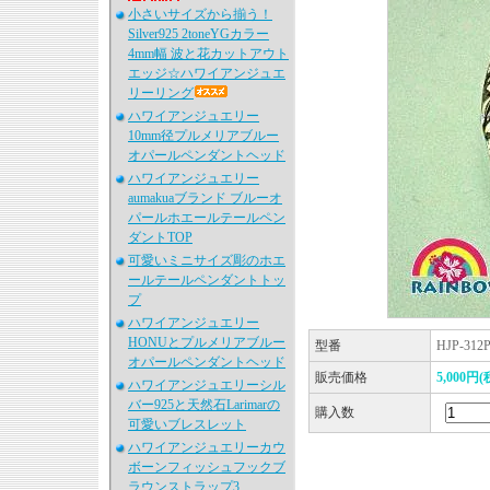
小さいサイズから揃う！
Silver925 2toneYGカラー
4mm幅 波と花カットアウト
エッジ☆ハワイアンジュエ
リーリング
ハワイアンジュエリー
10mm径プルメリアブルー
オパールペンダントヘッド
ハワイアンジュエリー
aumakuaブランド ブルーオ
パールホエールテールペン
ダントTOP
可愛いミニサイズ彫のホエ
ールテールペンダントトッ
プ
ハワイアンジュエリー
HONUとプルメリアブルー
型番
HJP-312
オパールペンダントヘッド
販売価格
5,000円(
ハワイアンジュエリーシル
バー925と天然石Larimarの
購入数
可愛いブレスレット
ハワイアンジュエリーカウ
ボーンフィッシュフックブ
ラウンストラップ3