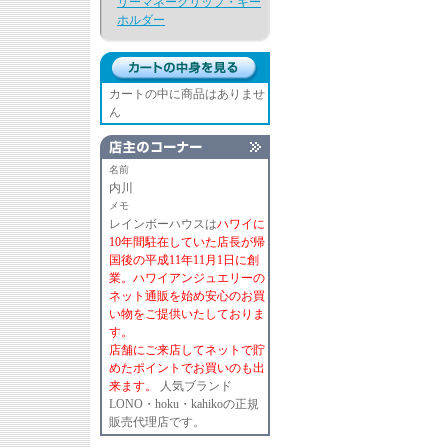
リーマネークリップ・キー
ホルダー
カートの中に商品はありませ
ん
名前
内川
メモ
レインボーハウスは
ハワイに
10年間駐在していた店長が帰
国後の平成11年11月1日に創
業。ハワイアンジュエリーの
ネット通販を始め安心のお買
い物をご提供いたしておりま
す。
店舗にご来店してネットで貯
めたポイントでお買いのも出
来ます。
人気ブランド
LONO・hoku・kahikoの正規
販売代理店です。