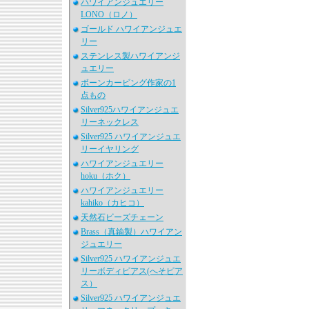
ハワイアンジュエリー
LONO（ロノ）
ゴールド ハワイアンジュエ
リー
ステンレス製ハワイアンジ
ュエリー
ボーンカービング作家の1
点もの
Silver925ハワイアンジュエ
リーネックレス
Silver925 ハワイアンジュエ
リーイヤリング
ハワイアンジュエリー
hoku（ホク）
ハワイアンジュエリー
kahiko（カヒコ）
天然石ビーズチェーン
Brass（真鍮製）ハワイアン
ジュエリー
Silver925 ハワイアンジュエ
リーボディピアス(へそピア
ス）
Silver925 ハワイアンジュエ