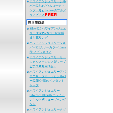
ハワイアンジュエリーシル
バー925ロジウムコーティ
ング天然石Larimarのプルメ
リアピアス
Silver925 ハワイアンジュエ
リー2tonePGカラー6mm幅
波と花リング
ハワイアンジュエリーシル
バー925スリーカラー10mm
径CZプルメリア
ハワイアンジュエリーサー
ジカルステンレス製フープ
ピアス片耳用(1個）
ハワイアンジュエリーアバ
ロニサーフボードとシルバ
ー925HONUのペンダント
トップ
ハワイアンジュエリー
Silver925 10mm幅ハワイア
ンキルト柄キューブペンダ
ント
ハワイアンジュエリータツ