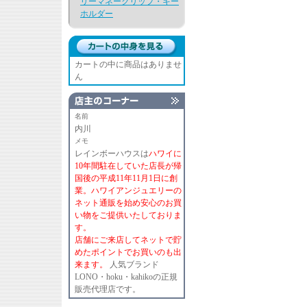
リーマネークリップ・キー
ホルダー
カートの中に商品はありませ
ん
名前
内川
メモ
レインボーハウスは
ハワイに
10年間駐在していた店長が帰
国後の平成11年11月1日に創
業。ハワイアンジュエリーの
ネット通販を始め安心のお買
い物をご提供いたしておりま
す。
店舗にご来店してネットで貯
めたポイントでお買いのも出
来ます。
人気ブランド
LONO・hoku・kahikoの正規
販売代理店です。