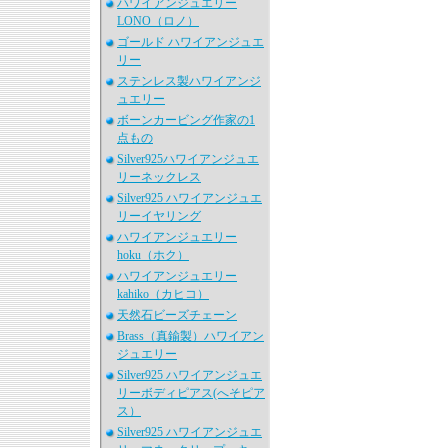
ハワイアンジュエリー
LONO（ロノ）
ゴールド ハワイアンジュエ
リー
ステンレス製ハワイアンジ
ュエリー
ボーンカービング作家の1
点もの
Silver925ハワイアンジュエ
リーネックレス
Silver925 ハワイアンジュエ
リーイヤリング
ハワイアンジュエリー
hoku（ホク）
ハワイアンジュエリー
kahiko（カヒコ）
天然石ビーズチェーン
Brass（真鍮製）ハワイアン
ジュエリー
Silver925 ハワイアンジュエ
リーボディピアス(へそピア
ス）
Silver925 ハワイアンジュエ