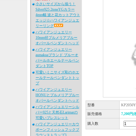
小さいサイズから揃う！
Silver925 2toneYGカラー
4mm幅 波と花カットアウト
エッジ☆ハワイアンジュエ
リーリング
ハワイアンジュエリー
10mm径プルメリアブルー
オパールペンダントヘッド
ハワイアンジュエリー
aumakuaブランド ブルーオ
パールホエールテールペン
ダントTOP
可愛いミニサイズ彫のホエ
ールテールペンダントトッ
プ
ハワイアンジュエリー
HONUとプルメリアブルー
オパールペンダントヘッド
型番
KP2050Y
ハワイアンジュエリーシル
バー925と天然石Larimarの
販売価格
7,200円(
可愛いブレスレット
購入数
ハワイアンジュエリーカウ
ボーンフィッシュフックブ
ラウンストラップ3