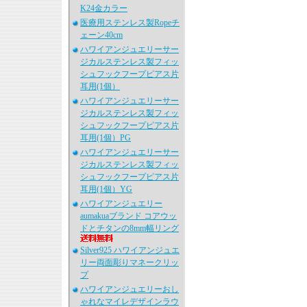
K24金カラー
医療用ステンレス製Ropeチ
ェーン40cm
ハワイアンジュエリーサー
ジカルステンレス製フィッ
シュフックフープピアス片
耳用(1個）
ハワイアンジュエリーサー
ジカルステンレス製フィッ
シュフックフープピアス片
耳用(1個）PG
ハワイアンジュエリーサー
ジカルステンレス製フィッ
シュフックフープピアス片
耳用(1個）YG
ハワイアンジュエリー
aumakuaブランド コアウッ
ドとチタンの8mm幅リング
Silver925 ハワイアンジュエ
リー両面彫りマネークリッ
プ
ハワイアンジュエリーおし
ゃれなマイレデザインラウ