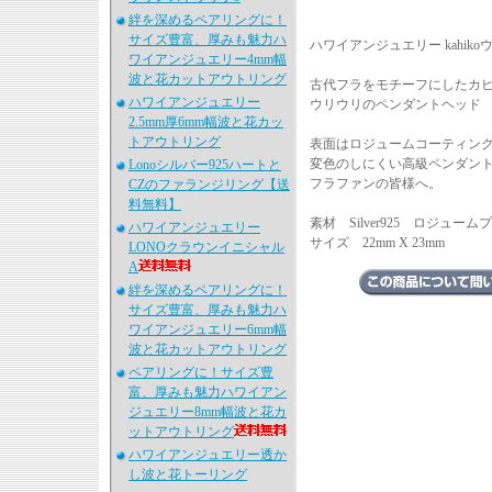
絆を深めるペアリングに！
サイズ豊富、厚みも魅力ハ
ハワイアンジュエリー kahikoウリ
ワイアンジュエリー4mm幅
波と花カットアウトリング
古代フラをモチーフにしたカ
ハワイアンジュエリー
ウリウリのペンダントヘッド
2.5mm厚6mm幅波と花カッ
トアウトリング
表面はロジュームコーティン
変色のしにくい高級ペンダン
Lonoシルバー925ハートと
フラファンの皆様へ。
CZのファランジリング【送
料無料】
素材 Silver925 ロジューム
ハワイアンジュエリー
サイズ 22mm X 23mm
LONOクラウンイニシャル
A
絆を深めるペアリングに！
サイズ豊富、厚みも魅力ハ
ワイアンジュエリー6mm幅
波と花カットアウトリング
ペアリングに！サイズ豊
富、厚みも魅力ハワイアン
ジュエリー8mm幅波と花カ
ットアウトリング
ハワイアンジュエリー透か
し波と花トーリング