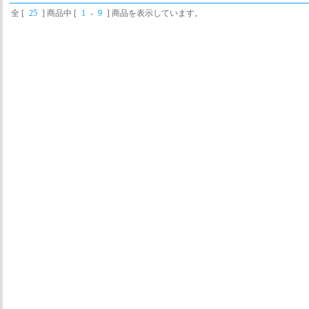
全 [
25
] 商品中 [
1
-
9
] 商品を表示しています。