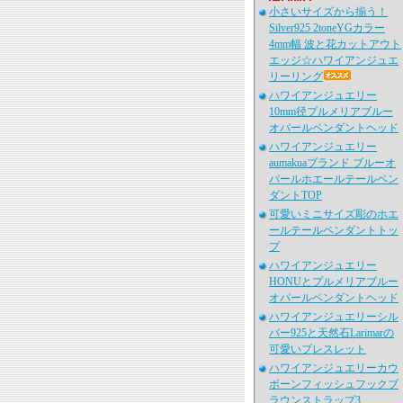
小さいサイズから揃う！
Silver925 2toneYGカラー
4mm幅 波と花カットアウト
エッジ☆ハワイアンジュエ
リーリング
ハワイアンジュエリー
10mm径プルメリアブルー
オパールペンダントヘッド
ハワイアンジュエリー
aumakuaブランド ブルーオ
パールホエールテールペン
ダントTOP
可愛いミニサイズ彫のホエ
ールテールペンダントトッ
プ
ハワイアンジュエリー
HONUとプルメリアブルー
オパールペンダントヘッド
ハワイアンジュエリーシル
バー925と天然石Larimarの
可愛いブレスレット
ハワイアンジュエリーカウ
ボーンフィッシュフックブ
ラウンストラップ3