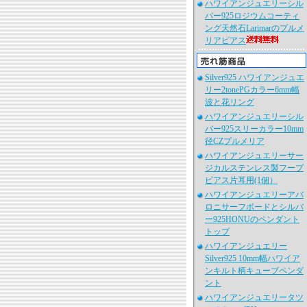
ハワイアンジュエリーシル
バー925ロジウムコーティ
ング天然石Larimarのプルメ
リアピアス
Silver925 ハワイアンジュエ
リー2tonePGカラー6mm幅
波と花リング
ハワイアンジュエリーシル
バー925スリーカラー10mm
径CZプルメリア
ハワイアンジュエリーサー
ジカルステンレス製フープ
ピアス片耳用(1個）
ハワイアンジュエリーアバ
ロニサーフボードとシルバ
ー925HONUのペンダント
トップ
ハワイアンジュエリー
Silver925 10mm幅ハワイア
ンキルト柄キューブペンダ
ント
ハワイアンジュエリータツ