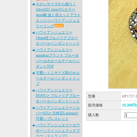
小さいサイズから揃う！
Silver925 2toneYGカラー
4mm幅 波と花カットアウト
エッジ☆ハワイアンジュエ
リーリング
ハワイアンジュエリー
10mm径プルメリアブルー
オパールペンダントヘッド
ハワイアンジュエリー
aumakuaブランド ブルーオ
パールホエールテールペン
ダントTOP
可愛いミニサイズ彫のホエ
ールテールペンダントトッ
プ
ハワイアンジュエリー
HONUとプルメリアブルー
型番
HP1727-
オパールペンダントヘッド
販売価格
18,300円
ハワイアンジュエリーシル
バー925と天然石Larimarの
購入数
可愛いブレスレット
ハワイアンジュエリーカウ
ボーンフィッシュフックブ
ラウンストラップ3