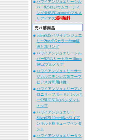
ハワイアンジュエリーシル
バー925ロジウムコーティ
ング天然石Larimarのプルメ
リアピアス
Silver925 ハワイアンジュエ
リー2tonePGカラー6mm幅
波と花リング
ハワイアンジュエリーシル
バー925スリーカラー10mm
径CZプルメリア
ハワイアンジュエリーサー
ジカルステンレス製フープ
ピアス片耳用(1個）
ハワイアンジュエリーアバ
ロニサーフボードとシルバ
ー925HONUのペンダント
トップ
ハワイアンジュエリー
Silver925 10mm幅ハワイア
ンキルト柄キューブペンダ
ント
ハワイアンジュエリータツ