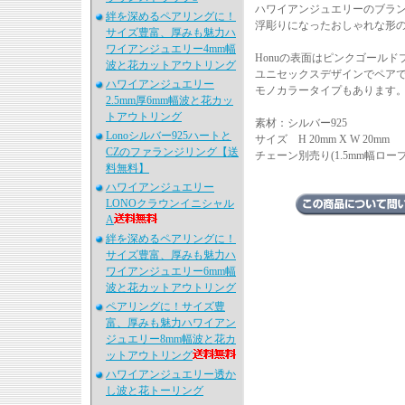
ハワイアンジュエリーのブランド
絆を深めるペアリングに！
浮彫りになったおしゃれな形
サイズ豊富、厚みも魅力ハ
ワイアンジュエリー4mm幅
Honuの表面はピンクゴール
波と花カットアウトリング
ユニセックスデザインでペア
ハワイアンジュエリー
モノカラータイプもあります
2.5mm厚6mm幅波と花カッ
トアウトリング
素材：シルバー925
Lonoシルバー925ハートと
サイズ H 20mm X W 20mm
CZのファランジリング【送
チェーン別売り(1.5mm幅ロ
料無料】
ハワイアンジュエリー
LONOクラウンイニシャル
A
絆を深めるペアリングに！
サイズ豊富、厚みも魅力ハ
ワイアンジュエリー6mm幅
波と花カットアウトリング
ペアリングに！サイズ豊
富、厚みも魅力ハワイアン
ジュエリー8mm幅波と花カ
ットアウトリング
ハワイアンジュエリー透か
し波と花トーリング