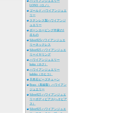
ハワイアンジュエリー
LONO（ロノ）
ゴールド ハワイアンジュエ
リー
ステンレス製ハワイアンジ
ュエリー
ボーンカービング作家の1
点もの
Silver925ハワイアンジュエ
リーネックレス
Silver925 ハワイアンジュエ
リーイヤリング
ハワイアンジュエリー
hoku（ホク）
ハワイアンジュエリー
kahiko（カヒコ）
天然石ビーズチェーン
Brass（真鍮製）ハワイアン
ジュエリー
Silver925 ハワイアンジュエ
リーボディピアス(へそピア
ス）
Silver925 ハワイアンジュエ