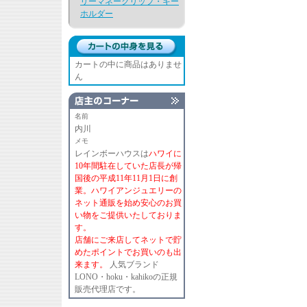
リーマネークリップ・キー
ホルダー
カートの中に商品はありませ
ん
名前
内川
メモ
レインボーハウスは
ハワイに
10年間駐在していた店長が帰
国後の平成11年11月1日に創
業。ハワイアンジュエリーの
ネット通販を始め安心のお買
い物をご提供いたしておりま
す。
店舗にご来店してネットで貯
めたポイントでお買いのも出
来ます。
人気ブランド
LONO・hoku・kahikoの正規
販売代理店です。