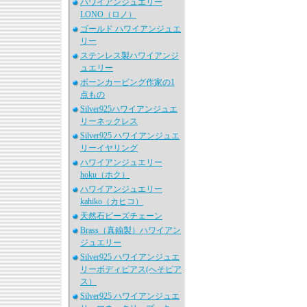
ハワイアンジュエリー
LONO（ロノ）
ゴールド ハワイアンジュエ
リー
ステンレス製ハワイアンジ
ュエリー
ボーンカービング作家の1
点もの
Silver925ハワイアンジュエ
リーネックレス
Silver925 ハワイアンジュエ
リーイヤリング
ハワイアンジュエリー
hoku（ホク）
ハワイアンジュエリー
kahiko（カヒコ）
天然石ビーズチェーン
Brass（真鍮製）ハワイアン
ジュエリー
Silver925 ハワイアンジュエ
リーボディピアス(へそピア
ス）
Silver925 ハワイアンジュエ