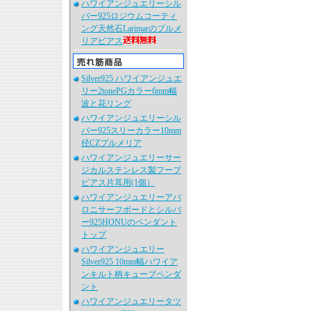
ハワイアンジュエリーシル
バー925ロジウムコーティ
ング天然石Larimarのプルメ
リアピアス
Silver925 ハワイアンジュエ
リー2tonePGカラー6mm幅
波と花リング
ハワイアンジュエリーシル
バー925スリーカラー10mm
径CZプルメリア
ハワイアンジュエリーサー
ジカルステンレス製フープ
ピアス片耳用(1個）
ハワイアンジュエリーアバ
ロニサーフボードとシルバ
ー925HONUのペンダント
トップ
ハワイアンジュエリー
Silver925 10mm幅ハワイア
ンキルト柄キューブペンダ
ント
ハワイアンジュエリータツ