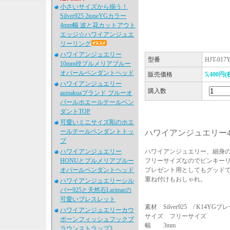
小さいサイズから揃う！
Silver925 2toneYGカラー
4mm幅 波と花カットアウト
エッジ☆ハワイアンジュエ
リーリング
ハワイアンジュエリー
型番
HJT-017Y
10mm径プルメリアブルー
オパールペンダントヘッド
販売価格
5,400円(
ハワイアンジュエリー
購入数
aumakuaブランド ブルーオ
パールホエールテールペン
ダントTOP
可愛いミニサイズ彫のホエ
ールテールペンダントトッ
ハワイアンジュエリー4m
プ
ハワイアンジュエリー
ハワイアンジュエリー、細身の
HONUとプルメリアブルー
フリーサイズなのでピンキー
オパールペンダントヘッド
プレゼント用としてもグッド
重ね付けもおしゃれ。
ハワイアンジュエリーシル
バー925と天然石Larimarの
可愛いブレスレット
素材 Silver925 / K14YGプ
ハワイアンジュエリーカウ
サイズ フリーサイズ
ボーンフィッシュフックブ
幅 3mm
ラウンストラップ3