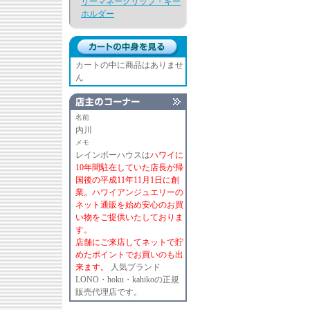
リーマネークリップ・キー
ホルダー
カートの中に商品はありませ
ん
名前
内川
メモ
レインボーハウスは
ハワイに
10年間駐在していた店長が帰
国後の平成11年11月1日に創
業。ハワイアンジュエリーの
ネット通販を始め安心のお買
い物をご提供いたしておりま
す。
店舗にご来店してネットで貯
めたポイントでお買いのも出
来ます。
人気ブランド
LONO・hoku・kahikoの正規
販売代理店です。