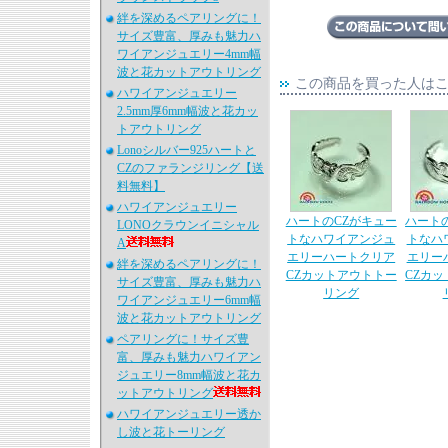
絆を深めるペアリングに！
サイズ豊富、厚みも魅力ハ
ワイアンジュエリー4mm幅
波と花カットアウトリング
この商品を買った人は
ハワイアンジュエリー
2.5mm厚6mm幅波と花カッ
トアウトリング
Lonoシルバー925ハートと
CZのファランジリング【送
料無料】
ハワイアンジュエリー
ハートのCZがキュー
ハート
LONOクラウンイニシャル
トなハワイアンジュ
トなハ
A
エリーハートクリア
エリー
絆を深めるペアリングに！
CZカットアウトトー
CZカ
サイズ豊富、厚みも魅力ハ
リング
ワイアンジュエリー6mm幅
波と花カットアウトリング
ペアリングに！サイズ豊
富、厚みも魅力ハワイアン
ジュエリー8mm幅波と花カ
ットアウトリング
ハワイアンジュエリー透か
し波と花トーリング