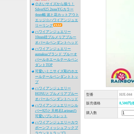
小さいサイズから揃う！
Silver925 2toneYGカラー
4mm幅 波と花カットアウト
エッジ☆ハワイアンジュエ
リーリング
ハワイアンジュエリー
10mm径プルメリアブルー
オパールペンダントヘッド
ハワイアンジュエリー
aumakuaブランド ブルーオ
パールホエールテールペン
ダントTOP
可愛いミニサイズ彫のホエ
ールテールペンダントトッ
プ
ハワイアンジュエリー
HONUとプルメリアブルー
型番
HJE-044
オパールペンダントヘッド
販売価格
8,500円(
ハワイアンジュエリーシル
バー925と天然石Larimarの
購入数
可愛いブレスレット
ハワイアンジュエリーカウ
ボーンフィッシュフックブ
ラウンストラップ3