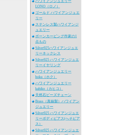
ハワイアンジュエリー
LONO（ロノ）
ゴールド ハワイアンジュエ
リー
ステンレス製ハワイアンジ
ュエリー
ボーンカービング作家の1
点もの
Silver925ハワイアンジュエ
リーネックレス
Silver925 ハワイアンジュエ
リーイヤリング
ハワイアンジュエリー
hoku（ホク）
ハワイアンジュエリー
kahiko（カヒコ）
天然石ビーズチェーン
Brass（真鍮製）ハワイアン
ジュエリー
Silver925 ハワイアンジュエ
リーボディピアス(へそピア
ス）
Silver925 ハワイアンジュエ