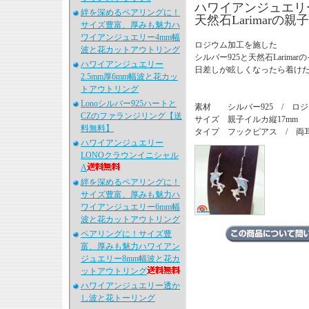
ハワイアンジュエリー
絆を深めるペアリングに！
天然石Larimar
サイズ豊富、厚みも魅力ハ
ワイアンジュエリー4mm幅
ロジウム加工を施した
波と花カットアウトリング
シルバー925と天然石Larima
ハワイアンジュエリー
日差しが眩しくなったら着け
2.5mm厚6mm幅波と花カッ
トアウトリング
Lonoシルバー925ハートと
素材 シルバー925 / ロジ
CZのファランジリング【送
サイズ 親子イルカ縦17mm
料無料】
タイプ フックピアス / 両
ハワイアンジュエリー
LONOクラウンイニシャル
A
絆を深めるペアリングに！
サイズ豊富、厚みも魅力ハ
ワイアンジュエリー6mm幅
波と花カットアウトリング
ペアリングに！サイズ豊
富、厚みも魅力ハワイアン
ジュエリー8mm幅波と花カ
ットアウトリング
ハワイアンジュエリー透か
し波と花トーリング