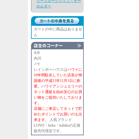
リーマネークリップ・キー
ホルダー
カートの中に商品はありませ
ん
名前
内川
メモ
レインボーハウスは
ハワイに
10年間駐在していた店長が帰
国後の平成11年11月1日に創
業。ハワイアンジュエリーの
ネット通販を始め安心のお買
い物をご提供いたしておりま
す。
店舗にご来店してネットで貯
めたポイントでお買いのも出
来ます。
人気ブランド
LONO・hoku・kahikoの正規
販売代理店です。