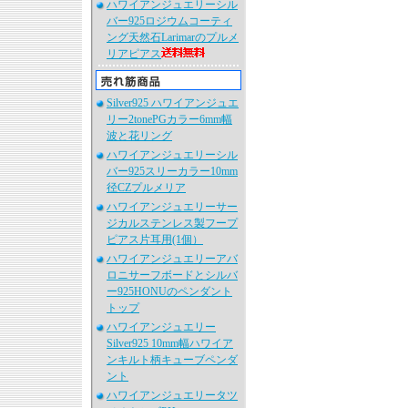
ハワイアンジュエリーシル
バー925ロジウムコーティ
ング天然石Larimarのプルメ
リアピアス
Silver925 ハワイアンジュエ
リー2tonePGカラー6mm幅
波と花リング
ハワイアンジュエリーシル
バー925スリーカラー10mm
径CZプルメリア
ハワイアンジュエリーサー
ジカルステンレス製フープ
ピアス片耳用(1個）
ハワイアンジュエリーアバ
ロニサーフボードとシルバ
ー925HONUのペンダント
トップ
ハワイアンジュエリー
Silver925 10mm幅ハワイア
ンキルト柄キューブペンダ
ント
ハワイアンジュエリータツ