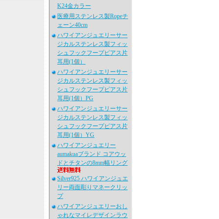
K24金カラー
医療用ステンレス製Ropeチ
ェーン40cm
ハワイアンジュエリーサー
ジカルステンレス製フィッ
シュフックフープピアス片
耳用(1個）
ハワイアンジュエリーサー
ジカルステンレス製フィッ
シュフックフープピアス片
耳用(1個）PG
ハワイアンジュエリーサー
ジカルステンレス製フィッ
シュフックフープピアス片
耳用(1個）YG
ハワイアンジュエリー
aumakuaブランド コアウッ
ドとチタンの8mm幅リング
Silver925 ハワイアンジュエ
リー両面彫りマネークリッ
プ
ハワイアンジュエリーおし
ゃれなマイレデザインラウ