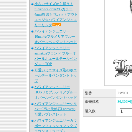
小さいサイズから揃う！
Silver925 2toneYGカラー
4mm幅 波と花カットアウト
エッジ☆ハワイアンジュエ
リーリング
ハワイアンジュエリー
10mm径プルメリアブルー
オパールペンダントヘッド
ハワイアンジュエリー
aumakuaブランド ブルーオ
パールホエールテールペン
ダントTOP
可愛いミニサイズ彫のホエ
ールテールペンダントトッ
プ
ハワイアンジュエリー
HONUとプルメリアブルー
型番
PW001
オパールペンダントヘッド
販売価格
30,360円
ハワイアンジュエリーシル
バー925と天然石Larimarの
購入数
可愛いブレスレット
ハワイアンジュエリーカウ
ボーンフィッシュフックブ
ラウンストラップ3