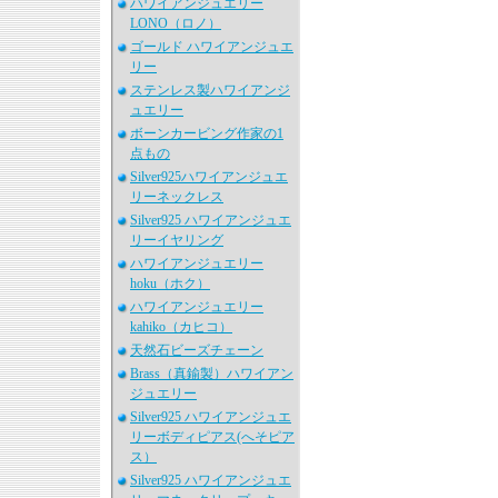
ハワイアンジュエリー
LONO（ロノ）
ゴールド ハワイアンジュエ
リー
ステンレス製ハワイアンジ
ュエリー
ボーンカービング作家の1
点もの
Silver925ハワイアンジュエ
リーネックレス
Silver925 ハワイアンジュエ
リーイヤリング
ハワイアンジュエリー
hoku（ホク）
ハワイアンジュエリー
kahiko（カヒコ）
天然石ビーズチェーン
Brass（真鍮製）ハワイアン
ジュエリー
Silver925 ハワイアンジュエ
リーボディピアス(へそピア
ス）
Silver925 ハワイアンジュエ