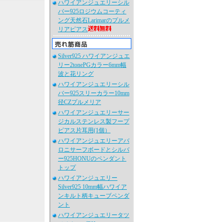
ハワイアンジュエリーシル
バー925ロジウムコーティ
ング天然石Larimarのプルメ
リアピアス
Silver925 ハワイアンジュエ
リー2tonePGカラー6mm幅
波と花リング
ハワイアンジュエリーシル
バー925スリーカラー10mm
径CZプルメリア
ハワイアンジュエリーサー
ジカルステンレス製フープ
ピアス片耳用(1個）
ハワイアンジュエリーアバ
ロニサーフボードとシルバ
ー925HONUのペンダント
トップ
ハワイアンジュエリー
Silver925 10mm幅ハワイア
ンキルト柄キューブペンダ
ント
ハワイアンジュエリータツ