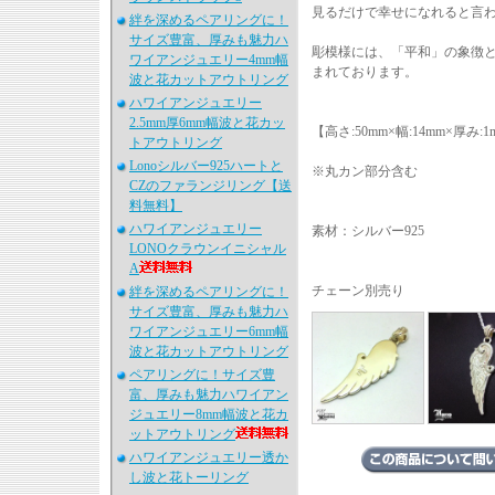
見るだけで幸せになれると言われ
絆を深めるペアリングに！
サイズ豊富、厚みも魅力ハ
彫模様には、「平和」の象徴
ワイアンジュエリー4mm幅
まれております。
波と花カットアウトリング
ハワイアンジュエリー
2.5mm厚6mm幅波と花カッ
【高さ:50mm×幅:14mm×厚み:1
トアウトリング
Lonoシルバー925ハートと
※丸カン部分含む
CZのファランジリング【送
料無料】
ハワイアンジュエリー
素材：シルバー925
LONOクラウンイニシャル
A
チェーン別売り
絆を深めるペアリングに！
サイズ豊富、厚みも魅力ハ
ワイアンジュエリー6mm幅
波と花カットアウトリング
ペアリングに！サイズ豊
富、厚みも魅力ハワイアン
ジュエリー8mm幅波と花カ
ットアウトリング
ハワイアンジュエリー透か
し波と花トーリング