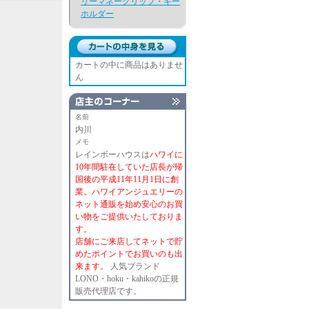
リーマネークリップ・キー
ホルダー
カートの中に商品はありませ
ん
名前
内川
メモ
レインボーハウスは
ハワイに
10年間駐在していた店長が帰
国後の平成11年11月1日に創
業。ハワイアンジュエリーの
ネット通販を始め安心のお買
い物をご提供いたしておりま
す。
店舗にご来店してネットで貯
めたポイントでお買いのも出
来ます。
人気ブランド
LONO・hoku・kahikoの正規
販売代理店です。