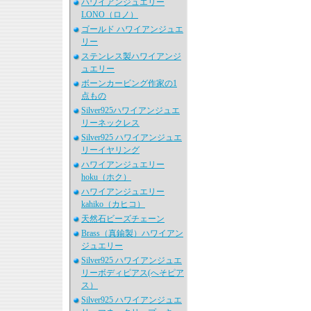
ハワイアンジュエリー
LONO（ロノ）
ゴールド ハワイアンジュエ
リー
ステンレス製ハワイアンジ
ュエリー
ボーンカービング作家の1
点もの
Silver925ハワイアンジュエ
リーネックレス
Silver925 ハワイアンジュエ
リーイヤリング
ハワイアンジュエリー
hoku（ホク）
ハワイアンジュエリー
kahiko（カヒコ）
天然石ビーズチェーン
Brass（真鍮製）ハワイアン
ジュエリー
Silver925 ハワイアンジュエ
リーボディピアス(へそピア
ス）
Silver925 ハワイアンジュエ