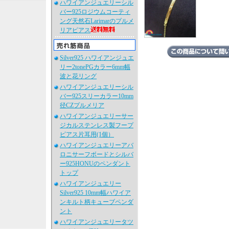
ハワイアンジュエリーシル
バー925ロジウムコーティ
ング天然石Larimarのプルメ
リアピアス
Silver925 ハワイアンジュエ
リー2tonePGカラー6mm幅
波と花リング
ハワイアンジュエリーシル
バー925スリーカラー10mm
径CZプルメリア
ハワイアンジュエリーサー
ジカルステンレス製フープ
ピアス片耳用(1個）
ハワイアンジュエリーアバ
ロニサーフボードとシルバ
ー925HONUのペンダント
トップ
ハワイアンジュエリー
Silver925 10mm幅ハワイア
ンキルト柄キューブペンダ
ント
ハワイアンジュエリータツ