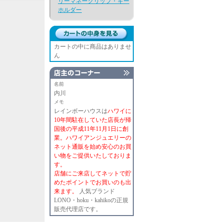
リーマネークリップ・キー
ホルダー
カートの中に商品はありませ
ん
名前
内川
メモ
レインボーハウスは
ハワイに
10年間駐在していた店長が帰
国後の平成11年11月1日に創
業。ハワイアンジュエリーの
ネット通販を始め安心のお買
い物をご提供いたしておりま
す。
店舗にご来店してネットで貯
めたポイントでお買いのも出
来ます。
人気ブランド
LONO・hoku・kahikoの正規
販売代理店です。