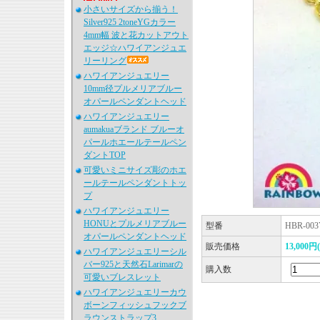
小さいサイズから揃う！
Silver925 2toneYGカラー
4mm幅 波と花カットアウト
エッジ☆ハワイアンジュエ
リーリング
ハワイアンジュエリー
10mm径プルメリアブルー
オパールペンダントヘッド
ハワイアンジュエリー
aumakuaブランド ブルーオ
パールホエールテールペン
ダントTOP
可愛いミニサイズ彫のホエ
ールテールペンダントトッ
プ
ハワイアンジュエリー
HONUとプルメリアブルー
型番
HBR-003
オパールペンダントヘッド
販売価格
13,000円
ハワイアンジュエリーシル
バー925と天然石Larimarの
購入数
可愛いブレスレット
ハワイアンジュエリーカウ
ボーンフィッシュフックブ
ラウンストラップ3