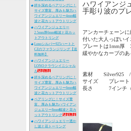
ハワイアンジュ
絆を深めるペアリングに！
手彫り波のプ
サイズ豊富、厚みも魅力ハ
ワイアンジュエリー4mm幅
波と花カットアウトリング
ハワイアンジュエリー
アンカーチェーンに
2.5mm厚6mm幅波と花カッ
トアウトリング
付いた大人っぽいイ
Lonoシルバー925ハートと
プレートは1mm厚 3
CZのファランジリング【送
緩やかなカーブのあ
料無料】
ハワイアンジュエリー
LONOクラウンイニシャル
A
素材 Silver92
絆を深めるペアリングに！
サイズ プレート 1
サイズ豊富、厚みも魅力ハ
長さ 7インチ（
ワイアンジュエリー6mm幅
波と花カットアウトリング
ペアリングに！サイズ豊
富、厚みも魅力ハワイアン
ジュエリー8mm幅波と花カ
ットアウトリング
ハワイアンジュエリー透か
し波と花トーリング