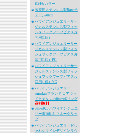
K24金カラー
医療用ステンレス製Ropeチ
ェーン40cm
ハワイアンジュエリーサー
ジカルステンレス製フィッ
シュフックフープピアス片
耳用(1個）
ハワイアンジュエリーサー
ジカルステンレス製フィッ
シュフックフープピアス片
耳用(1個）PG
ハワイアンジュエリーサー
ジカルステンレス製フィッ
シュフックフープピアス片
耳用(1個）YG
ハワイアンジュエリー
aumakuaブランド コアウッ
ドとチタンの8mm幅リング
Silver925 ハワイアンジュエ
リー両面彫りマネークリッ
プ
ハワイアンジュエリーおし
ゃれなマイレデザインラウ