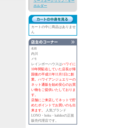
リーマネークリップ・キー
ホルダー
カートの中に商品はありませ
ん
名前
内川
メモ
レインボーハウスは
ハワイに
10年間駐在していた店長が帰
国後の平成11年11月1日に創
業。ハワイアンジュエリーの
ネット通販を始め安心のお買
い物をご提供いたしておりま
す。
店舗にご来店してネットで貯
めたポイントでお買いのも出
来ます。
人気ブランド
LONO・hoku・kahikoの正規
販売代理店です。