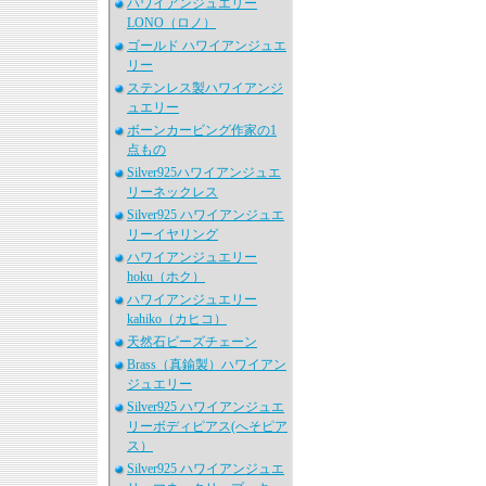
ハワイアンジュエリー
LONO（ロノ）
ゴールド ハワイアンジュエ
リー
ステンレス製ハワイアンジ
ュエリー
ボーンカービング作家の1
点もの
Silver925ハワイアンジュエ
リーネックレス
Silver925 ハワイアンジュエ
リーイヤリング
ハワイアンジュエリー
hoku（ホク）
ハワイアンジュエリー
kahiko（カヒコ）
天然石ビーズチェーン
Brass（真鍮製）ハワイアン
ジュエリー
Silver925 ハワイアンジュエ
リーボディピアス(へそピア
ス）
Silver925 ハワイアンジュエ