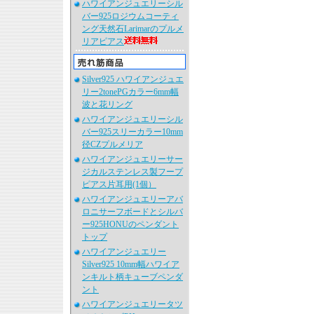
ハワイアンジュエリーシル
バー925ロジウムコーティ
ング天然石Larimarのプルメ
リアピアス
Silver925 ハワイアンジュエ
リー2tonePGカラー6mm幅
波と花リング
ハワイアンジュエリーシル
バー925スリーカラー10mm
径CZプルメリア
ハワイアンジュエリーサー
ジカルステンレス製フープ
ピアス片耳用(1個）
ハワイアンジュエリーアバ
ロニサーフボードとシルバ
ー925HONUのペンダント
トップ
ハワイアンジュエリー
Silver925 10mm幅ハワイア
ンキルト柄キューブペンダ
ント
ハワイアンジュエリータツ