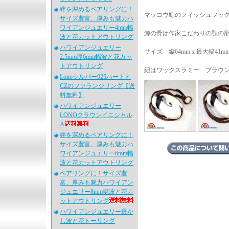
絆を深めるペアリングに！
マッコウ鯨のフィッシュフッ
サイズ豊富、厚みも魅力ハ
ワイアンジュエリー4mm幅
鯨の骨は作家こだわりの顎の
波と花カットアウトリング
ハワイアンジュエリー
サイズ 縦64mm x 最大幅41mm
2.5mm厚6mm幅波と花カッ
トアウトリング
紐はワックスラミー ブラウン
Lonoシルバー925ハートと
CZのファランジリング【送
料無料】
ハワイアンジュエリー
LONOクラウンイニシャル
A
絆を深めるペアリングに！
サイズ豊富、厚みも魅力ハ
ワイアンジュエリー6mm幅
波と花カットアウトリング
ペアリングに！サイズ豊
富、厚みも魅力ハワイアン
ジュエリー8mm幅波と花カ
ットアウトリング
ハワイアンジュエリー透か
し波と花トーリング