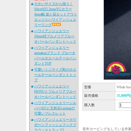
小さいサイズから揃う！
Silver925 2toneYGカラー
4mm幅 波と花カットアウト
エッジ☆ハワイアンジュエ
リーリング
ハワイアンジュエリー
10mm径プルメリアブルー
オパールペンダントヘッド
ハワイアンジュエリー
aumakuaブランド ブルーオ
パールホエールテールペン
ダントTOP
可愛いミニサイズ彫のホエ
ールテールペンダントトッ
プ
ハワイアンジュエリー
型番
Whale ho
HONUとプルメリアブルー
販売価格
35,000円
オパールペンダントヘッド
ハワイアンジュエリーシル
購入数
バー925と天然石Larimarの
可愛いブレスレット
ハワイアンジュエリーカウ
ボーンフィッシュフックブ
長年カービングをしている作家
ラウンストラップ3