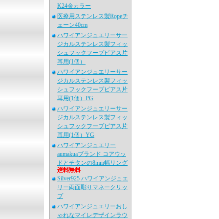
K24金カラー
医療用ステンレス製Ropeチ
ェーン40cm
ハワイアンジュエリーサー
ジカルステンレス製フィッ
シュフックフープピアス片
耳用(1個）
ハワイアンジュエリーサー
ジカルステンレス製フィッ
シュフックフープピアス片
耳用(1個）PG
ハワイアンジュエリーサー
ジカルステンレス製フィッ
シュフックフープピアス片
耳用(1個）YG
ハワイアンジュエリー
aumakuaブランド コアウッ
ドとチタンの8mm幅リング
Silver925 ハワイアンジュエ
リー両面彫りマネークリッ
プ
ハワイアンジュエリーおし
ゃれなマイレデザインラウ