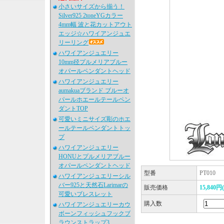
小さいサイズから揃う！
Silver925 2toneYGカラー
4mm幅 波と花カットアウト
エッジ☆ハワイアンジュエ
リーリング
ハワイアンジュエリー
10mm径プルメリアブルー
オパールペンダントヘッド
ハワイアンジュエリー
aumakuaブランド ブルーオ
パールホエールテールペン
ダントTOP
可愛いミニサイズ彫のホエ
ールテールペンダントトッ
プ
ハワイアンジュエリー
HONUとプルメリアブルー
オパールペンダントヘッド
型番
PT010
ハワイアンジュエリーシル
バー925と天然石Larimarの
販売価格
15,840円
可愛いブレスレット
購入数
ハワイアンジュエリーカウ
ボーンフィッシュフックブ
ラウンストラップ3