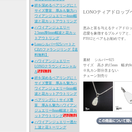
絆を深めるペアリングに！
サイズ豊富、厚みも魅力ハ
LONOティアドロップ
ワイアンジュエリー4mm幅
波と花カットアウトリング
ハワイアンジュエリー
恵みと富を与えるティアドロ
2.5mm厚6mm幅波と花カッ
恋愛を象徴するプルメリアと
トアウトリング
PT012とペアもお勧めです。
Lonoシルバー925ハートと
CZのファランジリング【送
料無料】
素材 シルバー925
ハワイアンジュエリー
サイズ 高さ:約15mm 幅:約9m
LONOクラウンイニシャル
※丸カン部分含まない
A
チェーン別売り
絆を深めるペアリングに！
サイズ豊富、厚みも魅力ハ
ワイアンジュエリー6mm幅
波と花カットアウトリング
ペアリングに！サイズ豊
富、厚みも魅力ハワイアン
ジュエリー8mm幅波と花カ
ットアウトリング
ハワイアンジュエリー透か
し波と花トーリング