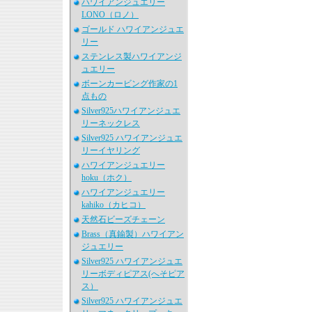
ハワイアンジュエリー
LONO（ロノ）
ゴールド ハワイアンジュエ
リー
ステンレス製ハワイアンジ
ュエリー
ボーンカービング作家の1
点もの
Silver925ハワイアンジュエ
リーネックレス
Silver925 ハワイアンジュエ
リーイヤリング
ハワイアンジュエリー
hoku（ホク）
ハワイアンジュエリー
kahiko（カヒコ）
天然石ビーズチェーン
Brass（真鍮製）ハワイアン
ジュエリー
Silver925 ハワイアンジュエ
リーボディピアス(へそピア
ス）
Silver925 ハワイアンジュエ