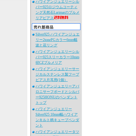
ハワイアンジュエリーシル
バー925ロジウムコーティ
ング天然石Larimarのプルメ
リアピアス
Silver925 ハワイアンジュエ
リー2tonePGカラー6mm幅
波と花リング
ハワイアンジュエリーシル
バー925スリーカラー10mm
径CZプルメリア
ハワイアンジュエリーサー
ジカルステンレス製フープ
ピアス片耳用(1個）
ハワイアンジュエリーアバ
ロニサーフボードとシルバ
ー925HONUのペンダント
トップ
ハワイアンジュエリー
Silver925 10mm幅ハワイア
ンキルト柄キューブペンダ
ント
ハワイアンジュエリータツ