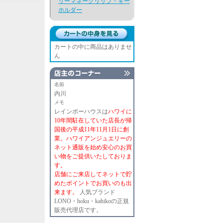
リーマネークリップ・キー
ホルダー
カートの中に商品はありませ
ん
名前
内川
メモ
レインボーハウスは
ハワイに
10年間駐在していた店長が帰
国後の平成11年11月1日に創
業。ハワイアンジュエリーの
ネット通販を始め安心のお買
い物をご提供いたしておりま
す。
店舗にご来店してネットで貯
めたポイントでお買いのも出
来ます。
人気ブランド
LONO・hoku・kahikoの正規
販売代理店です。