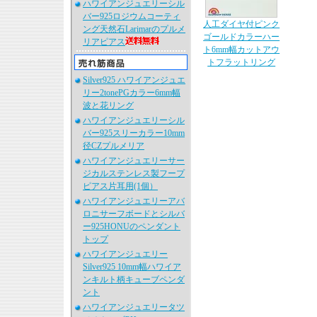
ハワイアンジュエリーシル
バー925ロジウムコーティ
人工ダイヤ付ピンク
ング天然石Larimarのプルメ
ゴールドカラーハー
リアピアス
ト6mm幅カットアウ
トフラットリング
Silver925 ハワイアンジュエ
リー2tonePGカラー6mm幅
波と花リング
ハワイアンジュエリーシル
バー925スリーカラー10mm
径CZプルメリア
ハワイアンジュエリーサー
ジカルステンレス製フープ
ピアス片耳用(1個）
ハワイアンジュエリーアバ
ロニサーフボードとシルバ
ー925HONUのペンダント
トップ
ハワイアンジュエリー
Silver925 10mm幅ハワイア
ンキルト柄キューブペンダ
ント
ハワイアンジュエリータツ