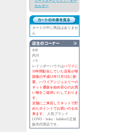
リーマネークリップ・キー
ホルダー
カートの中に商品はありませ
ん
名前
内川
メモ
レインボーハウスは
ハワイに
10年間駐在していた店長が帰
国後の平成11年11月1日に創
業。ハワイアンジュエリーの
ネット通販を始め安心のお買
い物をご提供いたしておりま
す。
店舗にご来店してネットで貯
めたポイントでお買いのも出
来ます。
人気ブランド
LONO・hoku・kahikoの正規
販売代理店です。