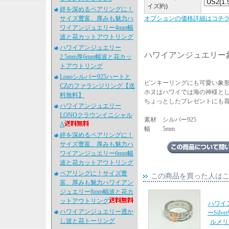
イズ約)
絆を深めるペアリングに！
サイズ豊富、厚みも魅力ハ
オプションの価格詳細はコチ
ワイアンジュエリー4mm幅
波と花カットアウトリング
ハワイアンジュエリー
ハワイアンジュエリー
2.5mm厚6mm幅波と花カッ
トアウトリング
Lonoシルバー925ハートと
ピンキーリングにも可愛い象
CZのファランジリング【送
ホヌはハワイでは海の神様と
料無料】
ちょっとしたプレゼントにも
ハワイアンジュエリー
LONOクラウンイニシャル
素材 シルバー925
A
幅 5mm
絆を深めるペアリングに！
サイズ豊富、厚みも魅力ハ
ワイアンジュエリー6mm幅
波と花カットアウトリング
ペアリングに！サイズ豊
この商品を買った人は
富、厚みも魅力ハワイアン
ジュエリー8mm幅波と花カ
ットアウトリング
ハワイ
ハワイアンジュエリー透か
ーSilve
し波と花トーリング
ルメリ