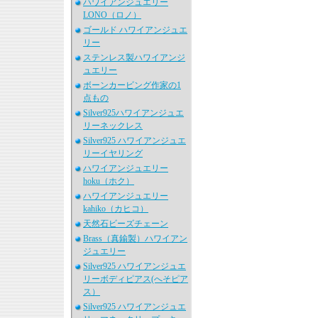
ハワイアンジュエリー
LONO（ロノ）
ゴールド ハワイアンジュエ
リー
ステンレス製ハワイアンジ
ュエリー
ボーンカービング作家の1
点もの
Silver925ハワイアンジュエ
リーネックレス
Silver925 ハワイアンジュエ
リーイヤリング
ハワイアンジュエリー
hoku（ホク）
ハワイアンジュエリー
kahiko（カヒコ）
天然石ビーズチェーン
Brass（真鍮製）ハワイアン
ジュエリー
Silver925 ハワイアンジュエ
リーボディピアス(へそピア
ス）
Silver925 ハワイアンジュエ