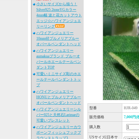
小さいサイズから揃う！
Silver925 2toneYGカラー
4mm幅 波と花カットアウト
エッジ☆ハワイアンジュエ
リーリング
ハワイアンジュエリー
10mm径プルメリアブルー
オパールペンダントヘッド
ハワイアンジュエリー
aumakuaブランド ブルーオ
パールホエールテールペン
ダントTOP
可愛いミニサイズ彫のホエ
ールテールペンダントトッ
プ
ハワイアンジュエリー
HONUとプルメリアブルー
オパールペンダントヘッド
型番
HJR-049
ハワイアンジュエリーシル
バー925と天然石Larimarの
販売価格
7,000円(
可愛いブレスレット
ハワイアンジュエリーカウ
購入数
ボーンフィッシュフックブ
USサイズ(日本サ
ラウンストラップ3