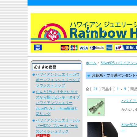
ホーム
>
Silver925 ハワ
ハワイアンジュエリーカウ
お花系・フラ系ペンダント
ボーンフィッシュフックブ
ラウンストラップ
全 [
21
] 商品中 [
1
-
9
] 
なんと1号より小さいサイ
ズから揃うピンキータイプ
ハワイア
ハワイアンジュエリー
2tonePGカラー4mm幅波と
かわいい
花リング
ハワイアンジュエリーシル
Silve
バー925とブルーオパール
ー
のフィッシュフック