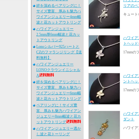
ハワイア
絆を深めるペアリングに！
リアのペ
サイズ豊富、厚みも魅力ハ
キュート
ワイアンジュエリー4mm幅
波と花カットアウトリング
ハワイアンジュエリー
2.5mm厚6mm幅波と花カッ
ハワイア
トアウトリング
トヘッド
Lonoシルバー925ハートと
CZのファランジリング【送
17mm
料無料】
ハワイアンジュエリー
LONOクラウンイニシャル
A
ハワイア
ントヘッド
絆を深めるペアリングに！
サイズ豊富、厚みも魅力ハ
17mm
ワイアンジュエリー6mm幅
波と花カットアウトリング
ペアリングに！サイズ豊
富、厚みも魅力ハワイアン
ハワイアン
ジュエリー8mm幅波と花カ
ダント
ットアウトリング
ハワイア
ハワイアンジュエリー透か
し波と花トーリング