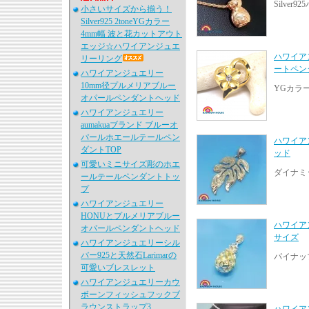
Silve
小さいサイズから揃う！
Silver925 2toneYGカラー
4mm幅 波と花カットアウト
エッジ☆ハワイアンジュエ
ハワイア
リーリング
ートペン
ハワイアンジュエリー
10mm径プルメリアブルー
YGカラ
オパールペンダントヘッド
ハワイアンジュエリー
aumakuaブランド ブルーオ
パールホエールテールペン
ハワイア
ダントTOP
ッド
可愛いミニサイズ彫のホエ
ダイナミ
ールテールペンダントトッ
プ
ハワイアンジュエリー
HONUとプルメリアブルー
ハワイア
オパールペンダントヘッド
サイズ
ハワイアンジュエリーシル
バー925と天然石Larimarの
パイナッ
可愛いブレスレット
ハワイアンジュエリーカウ
ボーンフィッシュフックブ
ラウンストラップ3