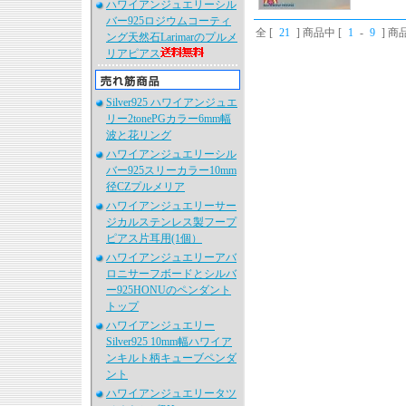
ハワイアンジュエリーシル
バー925ロジウムコーティ
全 [
21
] 商品中 [
1
-
9
] 
ング天然石Larimarのプルメ
リアピアス
Silver925 ハワイアンジュエ
リー2tonePGカラー6mm幅
波と花リング
ハワイアンジュエリーシル
バー925スリーカラー10mm
径CZプルメリア
ハワイアンジュエリーサー
ジカルステンレス製フープ
ピアス片耳用(1個）
ハワイアンジュエリーアバ
ロニサーフボードとシルバ
ー925HONUのペンダント
トップ
ハワイアンジュエリー
Silver925 10mm幅ハワイア
ンキルト柄キューブペンダ
ント
ハワイアンジュエリータツ