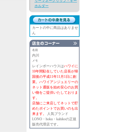
リーマネークリップ・キー
ホルダー
カートの中に商品はありませ
ん
名前
内川
メモ
レインボーハウスは
ハワイに
10年間駐在していた店長が帰
国後の平成11年11月1日に創
業。ハワイアンジュエリーの
ネット通販を始め安心のお買
い物をご提供いたしておりま
す。
店舗にご来店してネットで貯
めたポイントでお買いのも出
来ます。
人気ブランド
LONO・hoku・kahikoの正規
販売代理店です。