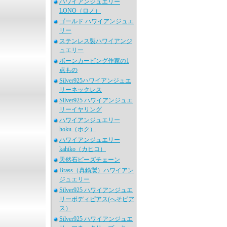
ハワイアンジュエリー
LONO（ロノ）
ゴールド ハワイアンジュエ
リー
ステンレス製ハワイアンジ
ュエリー
ボーンカービング作家の1
点もの
Silver925ハワイアンジュエ
リーネックレス
Silver925 ハワイアンジュエ
リーイヤリング
ハワイアンジュエリー
hoku（ホク）
ハワイアンジュエリー
kahiko（カヒコ）
天然石ビーズチェーン
Brass（真鍮製）ハワイアン
ジュエリー
Silver925 ハワイアンジュエ
リーボディピアス(へそピア
ス）
Silver925 ハワイアンジュエ