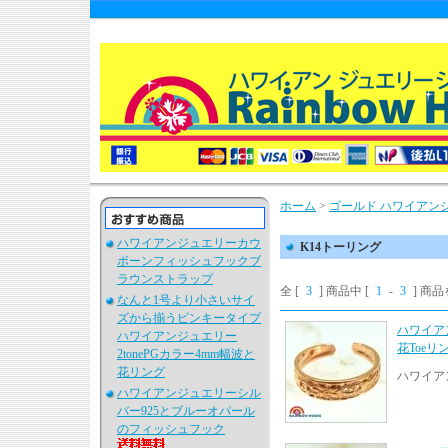
ホーム
>
ゴールド ハワイアン
ハワイアンジュエリーカウ
K14トーリング
ボーンフィッシュフックブ
ラウンストラップ
全 [
3
] 商品中 [
1
-
3
] 商
なんと1号より小さいサイ
ズから揃うピンキータイプ
ハワイア
ハワイアンジュエリー
花Toeリ
2tonePGカラー4mm幅波と
花リング
ハワイア
ハワイアンジュエリーシル
バー925とブルーオパール
のフィッシュフック