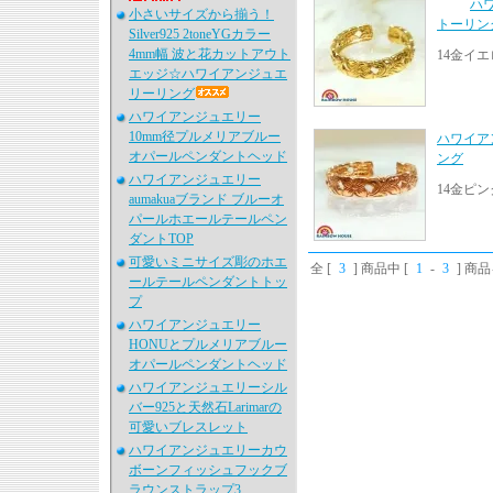
ハ
小さいサイズから揃う！
トーリン
Silver925 2toneYGカラー
4mm幅 波と花カットアウト
14金イ
エッジ☆ハワイアンジュエ
リーリング
ハワイアンジュエリー
10mm径プルメリアブルー
ハワイア
オパールペンダントヘッド
ング
ハワイアンジュエリー
14金ピ
aumakuaブランド ブルーオ
パールホエールテールペン
ダントTOP
可愛いミニサイズ彫のホエ
全 [
3
] 商品中 [
1
-
3
] 商
ールテールペンダントトッ
プ
ハワイアンジュエリー
HONUとプルメリアブルー
オパールペンダントヘッド
ハワイアンジュエリーシル
バー925と天然石Larimarの
可愛いブレスレット
ハワイアンジュエリーカウ
ボーンフィッシュフックブ
ラウンストラップ3