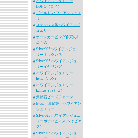
ハワイアンジュエリー
LONO（ロノ）
ゴールド ハワイアンジュエ
リー
ステンレス製ハワイアンジ
ュエリー
ボーンカービング作家の1
点もの
Silver925ハワイアンジュエ
リーネックレス
Silver925 ハワイアンジュエ
リーイヤリング
ハワイアンジュエリー
hoku（ホク）
ハワイアンジュエリー
kahiko（カヒコ）
天然石ビーズチェーン
Brass（真鍮製）ハワイアン
ジュエリー
Silver925 ハワイアンジュエ
リーボディピアス(へそピア
ス）
Silver925 ハワイアンジュエ