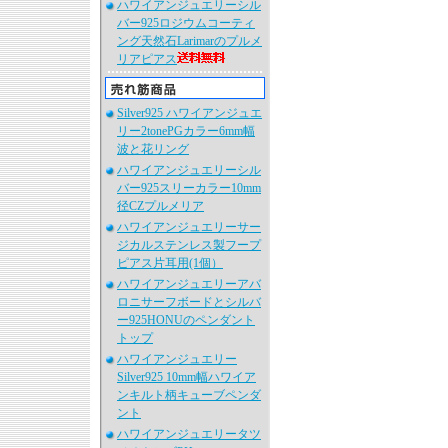
ハワイアンジュエリーシル
バー925ロジウムコーティ
ング天然石Larimarのプルメ
リアピアス
Silver925 ハワイアンジュエ
リー2tonePGカラー6mm幅
波と花リング
ハワイアンジュエリーシル
バー925スリーカラー10mm
径CZプルメリア
ハワイアンジュエリーサー
ジカルステンレス製フープ
ピアス片耳用(1個）
ハワイアンジュエリーアバ
ロニサーフボードとシルバ
ー925HONUのペンダント
トップ
ハワイアンジュエリー
Silver925 10mm幅ハワイア
ンキルト柄キューブペンダ
ント
ハワイアンジュエリータツ