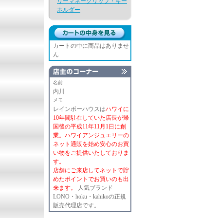
リーマネークリップ・キー
ホルダー
カートの中に商品はありませ
ん
名前
内川
メモ
レインボーハウスは
ハワイに
10年間駐在していた店長が帰
国後の平成11年11月1日に創
業。ハワイアンジュエリーの
ネット通販を始め安心のお買
い物をご提供いたしておりま
す。
店舗にご来店してネットで貯
めたポイントでお買いのも出
来ます。
人気ブランド
LONO・hoku・kahikoの正規
販売代理店です。